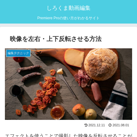
しろくま動画編集
Premiere Proの使い方がわかるサイト
映像を左右・上下反転させる方法
編集テクニック
2021.12.11
2021.08.01
エフェクトを使うことで撮影した映像を
反
転
さ
せ
ることが