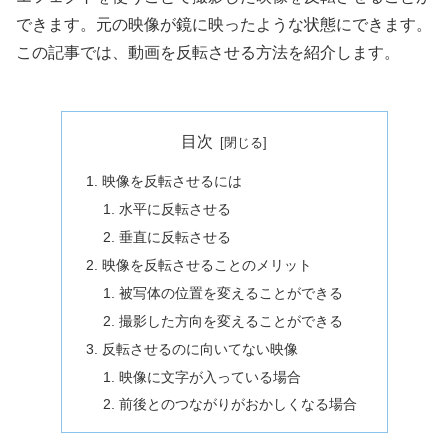
できます。
元
の
映
像が
鏡
に
映
っ
た
よ
う
な
状
態にできま
す。
この記事では、動画を反転させる方法を紹介します。
目次
映像を反転させるには
水平に反転させる
垂直に反転させる
映像を反転させることのメリット
被写体の位置を変えることができる
撮影した方向を変えることができる
反転させるのに向いてない映像
映像に文字が入っている場合
前後とのつながりがおかしくなる場合