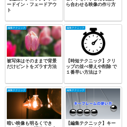
ードイン・フェードアウ
ら合わせる映像の作り方
ト
編集テクニック
編集テクニック
被写体はそのままで背景
【時短テクニック】クリ
だけピントをズラす方法
ップの並べ替えや削除 で
１番早い方法は？
編集テクニック
編集テクニック
暗い映像も明るくでき
【編集テクニック】キー