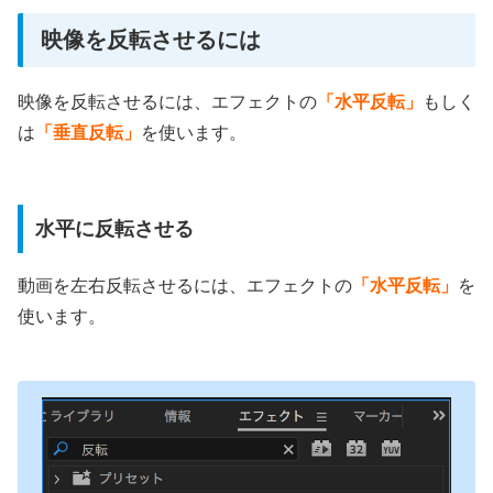
映像を反転させるには
映像を反転させるには、エフェクトの
「水平反転」
もしく
は
「垂直反転」
を使います。
水平に反転させる
動
画
を左右
反
転
さ
せ
る
に
は
、エフェクトの
「
水
平
反
転
」
を
使
い
ま
す
。