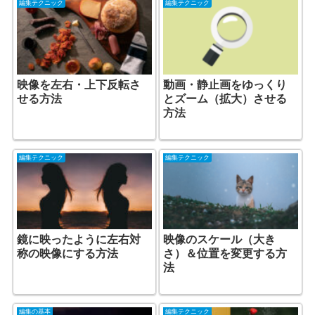
編集テクニック
編集テクニック
映像を左右・上下反転さ
動画・静止画をゆっくり
せる方法
とズーム（拡大）させる
方法
編集テクニック
編集テクニック
鏡に映ったように左右対
映像のスケール（大き
称の映像にする方法
さ）＆位置を変更する方
法
編集の基本
編集テクニック